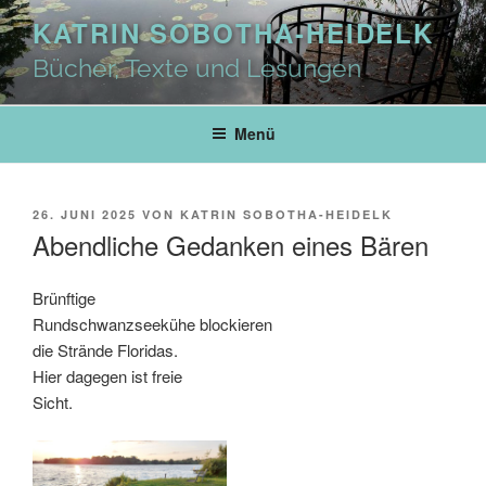
Zum
KATRIN SOBOTHA-HEIDELK
Inhalt
springen
Bücher, Texte und Lesungen
Menü
VERÖFFENTLICHT
26. JUNI 2025
VON
KATRIN SOBOTHA-HEIDELK
AM
Abendliche Gedanken eines Bären
Brünftige
Rundschwanzseekühe blockieren
die Strände Floridas.
Hier dagegen ist freie
Sicht.