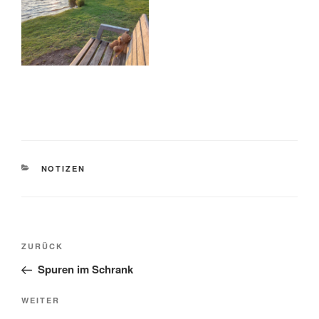
KATEGORIEN
NOTIZEN
Beitragsnavigation
Vorheriger
ZURÜCK
Beitrag
Spuren im Schrank
Nächster
WEITER