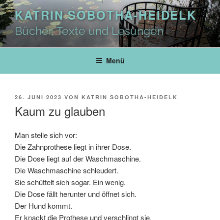
Zum
KATRIN SOBOTHA-HEIDELK
Inhalt
springen
Bücher, Texte und Lesungen
Menü
VERÖFFENTLICHT
26. JUNI 2023
VON
KATRIN SOBOTHA-HEIDELK
AM
Kaum zu glauben
Man stelle sich vor:
Die Zahnprothese liegt in ihrer Dose.
Die Dose liegt auf der Waschmaschine.
Die Waschmaschine schleudert.
Sie schüttelt sich sogar. Ein wenig.
Die Dose fällt herunter und öffnet sich.
Der Hund kommt.
Er knackt die Prothese und verschlingt sie.