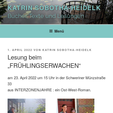
Zum
KATRIN SOBOTHA-HEIDELK
Inhalt
springen
Bücher, Texte und Lesungen
Menü
VERÖFFENTLICHT
1. APRIL 2022
VON
KATRIN SOBOTHA-HEIDELK
AM
Lesung beim
„FRÜHLINGSERWACHEN“
am 23. April 2022 um 15 Uhr in der Schweriner Münzstraße
33
aus INTERZONENJAHRE : ein Ost-West-Roman.