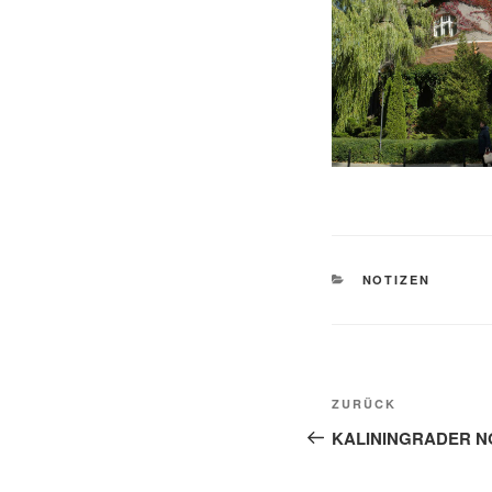
KATEGORIEN
NOTIZEN
Beitragsnavi
Vorheriger
ZURÜCK
Beitrag
KALININGRADER NOT