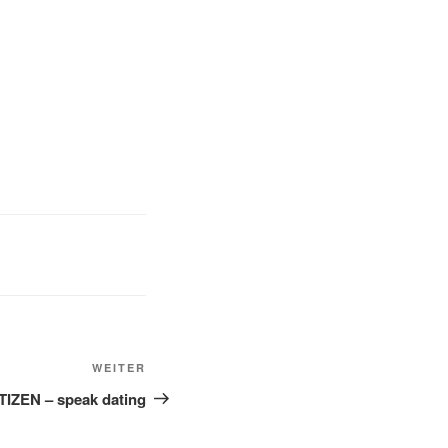
WEITER
Nächster
Beitrag
ZEN – speak dating