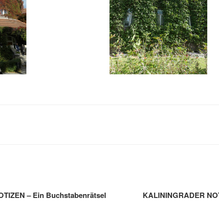
gation
IZEN – Ein Buchstabenrätsel
KALININGRADER NOTI