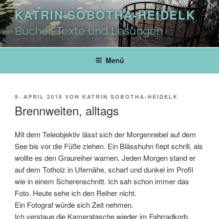
Zum
KATRIN SOBOTHA-HEIDELK
Inhalt
springen
Bücher, Texte und Lesungen
Menü
VERÖFFENTLICHT
9. APRIL 2018
VON
KATRIN SOBOTHA-HEIDELK
AM
Brennweiten, alltags
Mit dem Teleobjektiv lässt sich der Morgennebel auf dem
See bis vor die Füße ziehen. Ein Blässhuhn fiept schrill, als
wollte es den Graureiher warnen. Jeden Morgen stand er
auf dem Totholz in Ufernähe, scharf und dunkel im Profil
wie in einem Scherenschnitt. Ich sah schon immer das
Foto. Heute sehe ich den Reiher nicht.
Ein Fotograf würde sich Zeit nehmen.
Ich verstaue die Kameratasche wieder im Fahrradkorb.