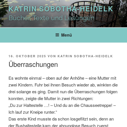
Zum
KATRIN SOBOTHA-HEIDELK
Inhalt
springen
Bücher, Texte und Lesungen
Menü
VERÖFFENTLICHT
16. OKTOBER 2025
VON
KATRIN SOBOTHA-HEIDELK
AM
Überraschungen
Es wohnte einmal – oben auf der Anhöhe – eine Mutter mit
zwei Kindern. Fuhr bei ihnen Besuch wieder ab, winkten die
drei solange es ging. Damit nun die Überraschungen folgen
konnten, zeigte die Mutter in zwei Richtungen:
„Du zur Haltestelle …! – Und du an die Chausseetreppe! –
Ich lauf zur Kneipe runter.“
Das erste Kind musste da schon losgeflitzt sein, denn an
der Bushaltestelle kam der ahnunglose Besuch zuerst