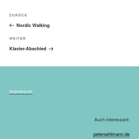
Beitragsnavigation
Vorheriger
ZURÜCK
Beitrag
Nordic Walking
Nächster
WEITER
Beitrag
Klavier-Abschied
Impressum
Auch interessant:
peteroehlmann.de