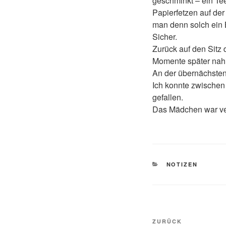
geschminkt – ein Te
Papierfetzen auf der
man denn solch ein 
Sicher.
Zurück auf den Sitz 
Momente später nahm
An der übernächsten 
Ich konnte zwischen
gefallen.
Das Mädchen war v
KATEGORIEN
NOTIZEN
Beitragsnavi
Vorheriger
ZURÜCK