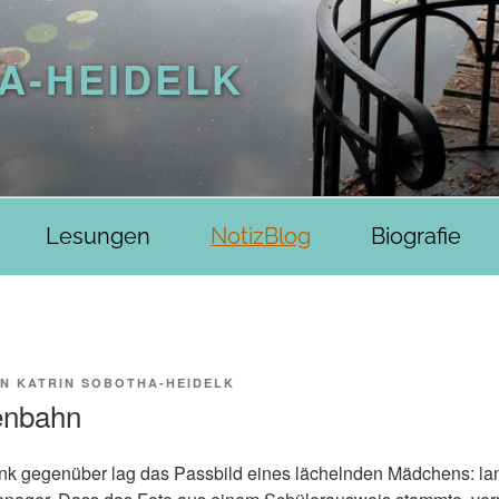
A-HEIDELK
Lesungen
NotizBlog
Biografie
ON
KATRIN SOBOTHA-HEIDELK
enbahn
bank gegenüber lag das Passbild eines lächelnden Mädchens: la