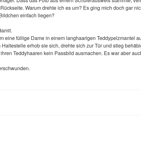
enager. Dass das Foto aus einem Schülerausweis stammte, verr
 Rückseite. Warum drehte ich es um? Es ging mich doch gar nich
Bildchen einfach liegen?
damit.
 eine füllige Dame in einem langhaarigen Teddypelzmantel auf
Haltestelle erhob sie sich, drehte sich zur Tür und stieg behä
 ihren Teddyhaaren kein Passbild ausmachen. Es war aber auc
erschwunden.
gation