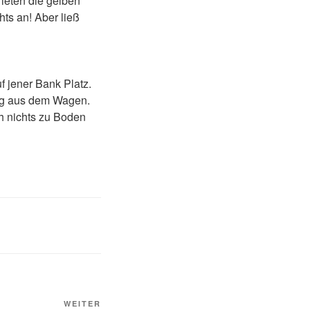
ieten die gelben
ts an! Aber ließ
 jener Bank Platz.
big aus dem Wagen.
h nichts zu Boden
WEITER
Nächster