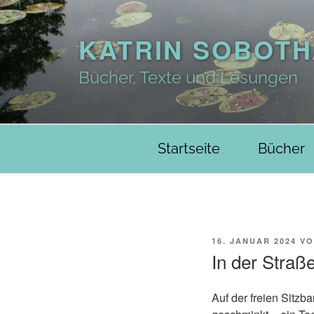
Zum
Inhalt
KATRIN SOBOTH
springen
Bücher, Texte und Lesungen
Startseite
Bücher
VERÖFFENTLICHT
16. JANUAR 2024
V
AM
In der Straß
Auf der freien Sitz