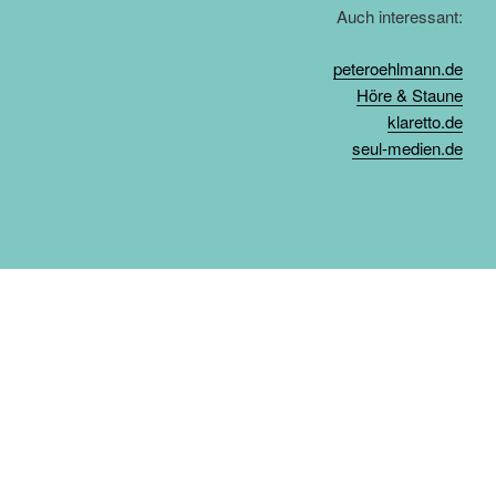
Auch interessant:
peteroehlmann.de
Höre & Staune
klaretto.de
seul-medien.de