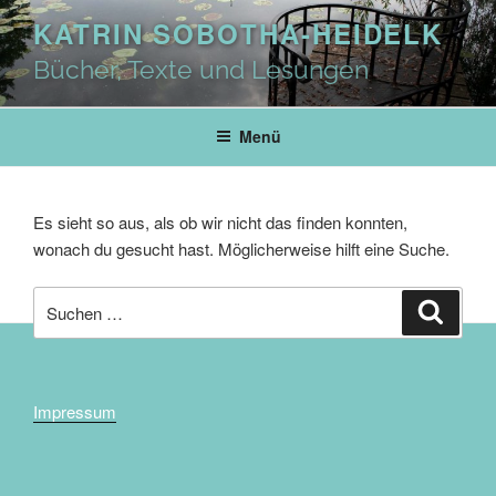
Zum
KATRIN SOBOTHA-HEIDELK
Inhalt
springen
Bücher, Texte und Lesungen
Menü
Es sieht so aus, als ob wir nicht das finden konnten,
wonach du gesucht hast. Möglicherweise hilft eine Suche.
Suche
Suche
nach:
Impressum